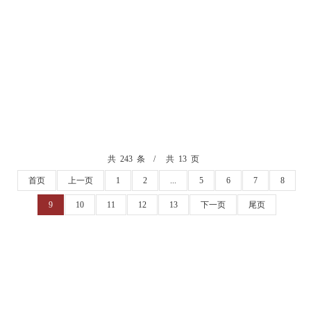
共 243 条
共 13 页
首页
上一页
1
2
...
5
6
7
8
9
10
11
12
13
下一页
尾页
校长信箱
丨
智慧校园信息门户
地址：贵州省仁怀市鲁班大道
电话：0851-28797002