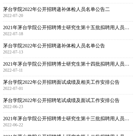
茅台学院2022年公开招聘递补体检人员名单公告二
2022-07-20
2021年茅台学院公开招聘博士研究生第十五批拟聘用人员公示
2022-07-18
茅台学院2022年公开招聘递补体检人员名单公告
2022-07-13
2021年茅台学院公开招聘博士研究生第十四批拟聘用人员公示
2022-07-11
茅台学院2022年公开招聘面试成绩及相关工作安排公告
2022-07-01
茅台学院2022年公开招聘笔试成绩及面试工作安排公告
2022-06-23
2021年茅台学院公开招聘博士研究生第十三批拟聘用人员公示
2022-06-22