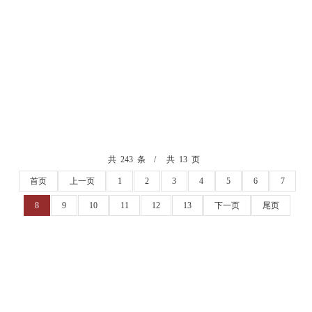
共 243 条
共 13 页
首页
上一页
1
2
3
4
5
6
7
8
9
10
11
12
13
下一页
尾页
校长信箱
丨
智慧校园信息门户
地址：贵州省仁怀市鲁班大道
电话：0851-28797002