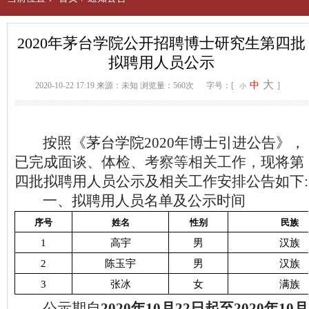
2020年茅台学院公开招聘博士研究生第四批
拟聘用人员公示
大
中
2020-10-22 17:19
来源：未知
浏览量：560次
字号：[
]
小
按照《茅台学院2020年博士引进公告》，
已完成
面谈、体检、考察等相关工作，
现将第
四批拟聘用人员公示及相关工作安排公告如下:
一、拟聘用人员名单及公示时间
序号
姓名
性别
民族
1
高宇
男
汉族
2
陈玉宇
男
汉族
3
张冰
女
满族
公示期自
2020年10月22日起至2020年10月