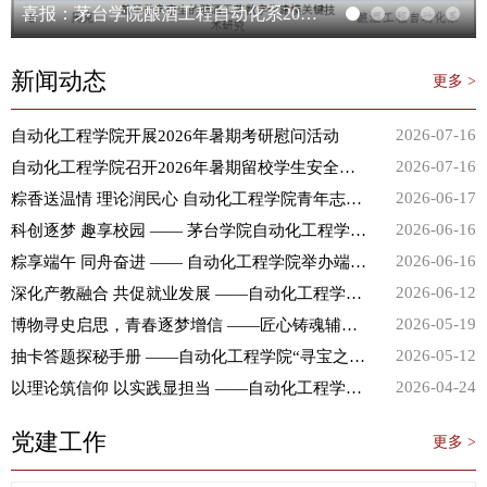
喜报：茅台学院酿酒工程自动化系2022年获8项遵义市科技与大数据局、茅台学院市校联合科技合作资金项目立项
新闻动态
更多 >
2026-07-16
自动化工程学院开展2026年暑期考研慰问活动
2026-07-16
自动化工程学院召开2026年暑期留校学生安全宣贯会
2026-06-17
粽香送温情 理论润民心 自动化工程学院青年志愿者助力社区端午文明实践活动
2026-06-16
科创逐梦 趣享校园 —— 茅台学院自动化工程学院科技文化节游园会圆满举办
2026-06-16
粽享端午 同舟奋进 —— 自动化工程学院举办端午系列活动
2026-06-12
深化产教融合 共促就业发展 ——自动化工程学院开展访企拓岗专项走访活动
2026-05-19
博物寻史启思，青春逐梦增信 ——匠心铸魂辅导员工作室5·18国际博物馆日主题活动
2026-05-12
抽卡答题探秘手册 ——自动化工程学院“寻宝之旅”助力学风建设
2026-04-24
以理论筑信仰 以实践显担当 ——自动化工程学院“大学生讲思政课”活动圆满结束
党建工作
更多 >