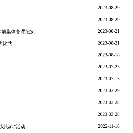
查
3年秋季学期开学前集体备课纪实
人过关”教学大比武
会
研修纪实
活动
大赛优秀奖