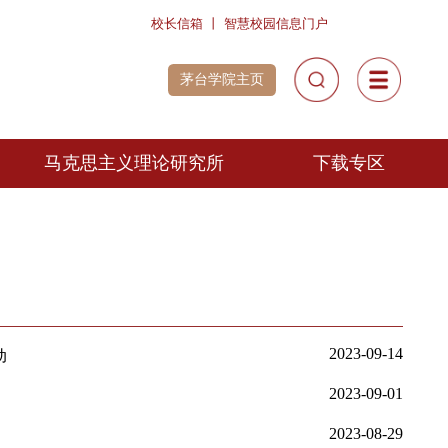
校长信箱
丨
智慧校园信息
茅台学院主页
院风采
马克思主义理论研究所
政微课
研究人员
讲思政课风
采展示
心中的思政
微电影展播
师教学示范活动