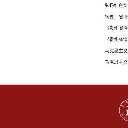
校领
课怎
弘扬
纲要
《贵
《贵
马克
马克