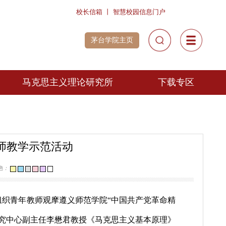
校长信箱
丨
智慧校园信息
茅台学院主页
院风采
马克思主义理论研究所
政微课
研究人员
讲思政课风
采展示
观摩教学名师教学示范活动
心中的思政
微电影展播
]
[关闭]
视力保护色：
克思主义学院组织青年教师观摩遵义师范学院
“中国共产党