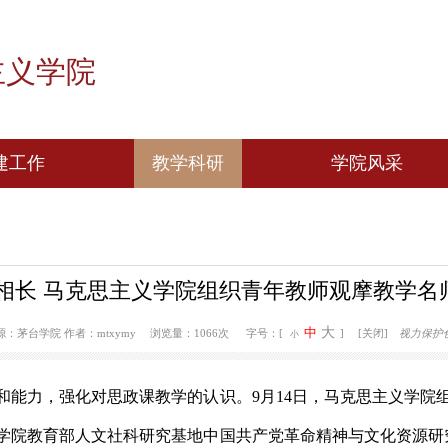
思主义学院
党建工作
教学科研
学
组织机构图
教学动态
思
党建动态
科研动态
大学生
 教学相长 马克思主义学院组织青年教师
“我
课”
大
中
 17:45
来源：茅台学院
作者：mtxymy
浏览量：1066次
字号：[
小
学水平和能力，强化对思政课教学的认识。
9月1
4
日，马