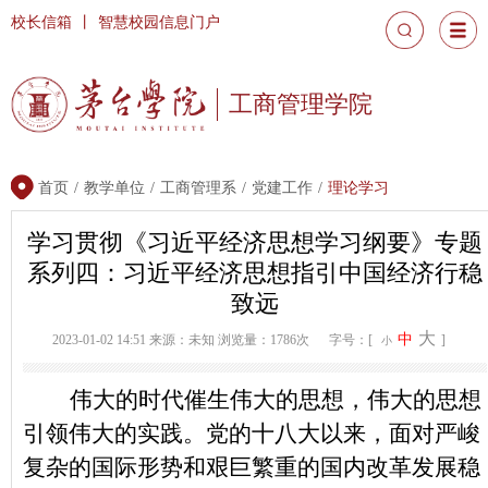
校长信箱
丨
智慧校园信息门户
工商管理学院
首页
/
教学单位
/
工商管理系
/
党建工作
/
理论学习
学习贯彻《习近平经济思想学习纲要》专题
系列四：习近平经济思想指引中国经济行稳
致远
大
中
2023-01-02 14:51
来源：未知
浏览量：1786次
字号：[
]
小
伟大的时代催生伟大的思想，伟大的思想
引领伟大的实践。党的十八大以来，面对严峻
复杂的国际形势和艰巨繁重的国内改革发展稳