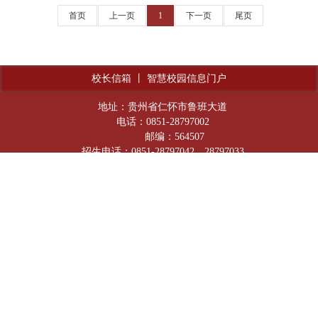
首页
上一页
1
下一页
尾页
校长信箱
丨
智慧校园信息门户
地址：贵州省仁怀市鲁班大道
电话：0851-28797002
邮编：564507
招生电话：0851-28797042，28797033
邮箱：office@mtxy.edu.cn
官方微信公众号
抖音号：Moutai_lnstitute
贵公网安备：52038202001601号
网站备案号：黔ICP备18000375号-1