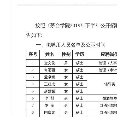
茅台
按照《茅台学院2019年下半
告如下:
一、拟聘用人员名单及公示时
序号
姓名
性别
学历
1
金文俊
男
硕士
管
2
何远丽
女
硕士
管
3
孟卓妮
女
硕士
4
王程成
女
硕士
5
赵媛媛
女
硕士