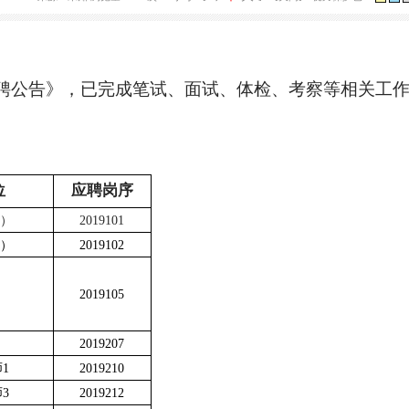
学院2019年下半年公开招聘拟聘用人员公
大
中
2019-11-12 08:59
来源：未知
浏览量：639次
字号：[
]
[关闭]
视
小
年公开招聘公告》，已完成笔试、面试、体检、考
间
应聘岗位
应聘岗序
理（人事）
2019101
理（审计）
2019102
辅导员
2019105