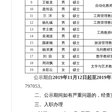
6
李 喆
男
硕士
7
罗 奎
男
硕士
自
8
闫庚龙
男
硕士
自
9
王银龙
男
硕士
自
10
庞传远
男
硕士
11
兰 洋
女
硕士
工商
12
杨礼铖
男
硕士
工商
13
李士燃
男
硕士
工
14
袁湘波
男
硕士
15
颜家楠
男
硕士
旅
16
杨泽渊
男
硕士
马
17
刘 琼
女
硕士
数
18
周诗飘
女
硕士
文学
19
余彩云
女
硕士