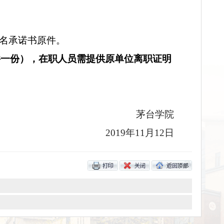
期间向茅台学院纪委办公室反映，电话：0851-
件一份，报名承诺书原件。
件及复印件一份），在职人员需提供原单位离职
茅