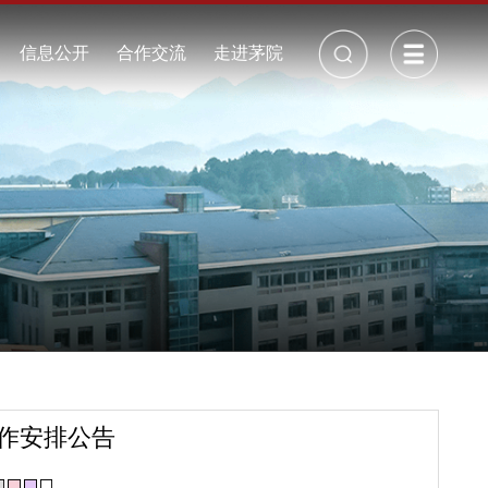
校长信箱
丨
招生就业
信息公开
合作交流
走进茅院
公开制度
校历
年度报告
校园景观
采购招标
校园视频
周边地图
校园地图
周边交通
校园VR