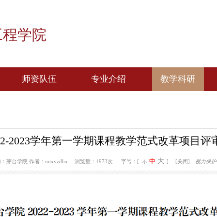
化工程学院
工作
师资队伍
专业介绍
教
自动化
自动化
包装工程
包装工程
2022-2023学年第一学期课程教学范
教辅人员
大
中
15:02
来源：茅台学院
作者：mtxyzdhx
浏览量：1973次
字号：[
小