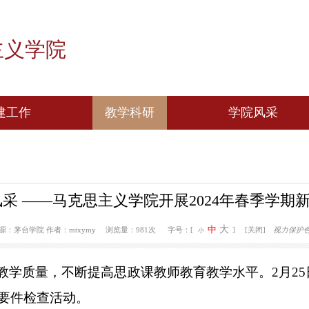
思主义学院
党建工作
教学科研
学
组织机构图
教学动态
思
党建动态
科研动态
大学生
台展风采 ——马克思主义学院开展2024
“我
课”
大
中
 14:51
来源：茅台学院
作者：mtxymy
浏览量：981次
字号：[
]
小
思政课教学质量，不断提高思政课教师教育教学