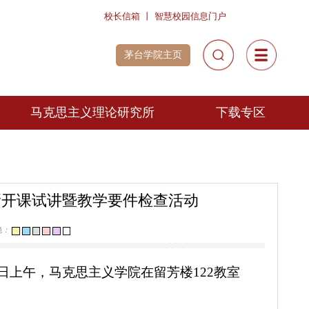
校长信箱
丨
智慧校园信息
茅台学院主页
院风采
马克思主义理论研究所
政微课
研究人员
讲思政课风
采展示
年春季学期新开课试讲暨教学要件检查活动
心中的思政
微电影展播
[关闭]
视力保护色：
水平。
2月25日上午，马克思主义学院在留芳楼12