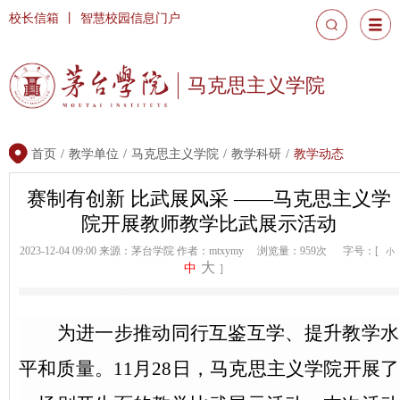
校长信箱
丨
智慧校园信息门户
马克思主义学院
首页
/
教学单位
/
马克思主义学院
/
教学科研
/
教学动态
赛制有创新 比武展风采 ——马克思主义学
院开展教师教学比武展示活动
2023-12-04 09:00
来源：茅台学院
作者：mtxymy
浏览量：959次
字号：[
小
大
中
]
为进一步推动同行互鉴互学、提升教学水
平和质量。
11月28日，马克思主义学院开展了