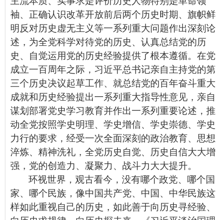
主流本质、实事求是评价历史人物特别是革命领
袖、正确认识改革开放前后两个历史时期、旗帜鲜
明反对历史虚无主义等一系列重大问题作出深刻论
述，为全党科学对待党的历史、认真总结党的历
史、自觉运用党的历史经验提供了根本遵循。在党
成立一百周年之际，习近平总书记亲自主持党的第
三个历史决议起草工作、就总结党的百年奋斗重大
成就和历史经验提出一系列重大指导性意见，亲自
谋划部署党史学习教育并作出一系列重要论述，推
动全党按照学史明理、学史增信、学史崇德、学史
力行的要求，经受一次全面深刻的政治教育、思想
淬炼、精神洗礼，全党历史自觉、历史自信大大增
强，党的创造力、凝聚力、战斗力大大提升。
环视世界，观古看今，没有哪个政党、哪个国
家、哪个民族，像中国共产党、中国、中华民族这
样如此重视自己的历史，如此善于向历史寻经验、