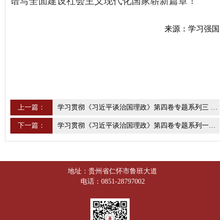
谱写全面建设社会主义现代化国家崭新篇章！
来源：学习强国
上一篇：
学习贯彻《习近平谈治国理政》第四卷专题系列三 —— 携手推动构建人类命运共同体
下一篇：
学习贯彻《习近平谈治国理政》第四卷专题系列一——科学回答重大时代课题的最新理论成果
地址：贵州省仁怀市鲁班大道
电话：0851-28797002