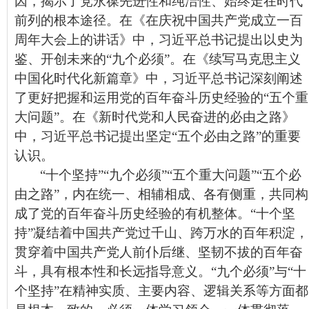
因，揭示了党永葆先进性和纯洁性、始终走在时代
前列的根本途径。在《在庆祝中国共产党成立一百
周年大会上的讲话》中，习近平总书记提出以史为
鉴、开创未来的“九个必须”。在《续写马克思主义
中国化时代化新篇章》中，习近平总书记深刻阐述
了更好把握和运用党的百年奋斗历史经验的“五个重
大问题”。在《新时代党和人民奋进的必由之路》
中，习近平总书记提出坚定“五个必由之路”的重要
认识。
“十个坚持”“九个必须”“五个重大问题”“五个必
由之路”，内在统一、相辅相成、各有侧重，共同构
成了党的百年奋斗历史经验的有机整体。“十个坚
持”凝结着中国共产党过千山、跨万水的百年积淀，
贯穿着中国共产党人前仆后继、坚韧不拔的百年奋
斗，具有根本性和长远指导意义。“九个必须”与“十
个坚持”在精神实质、主要内容、逻辑关系等方面都