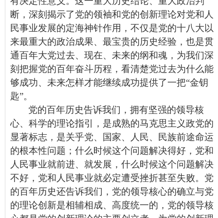
有决定性意义。这一重大历史结论、重大政治判
断，深刻揭示了党的领袖和党的创新理论对党和人
民事业发展的定海神针作用，不仅是党的十八大以
来最重大的政治成果、最宝贵的历史经验，也是贯
通百年大党过去、现在、未来的纲和魂，为我们深
刻把握党的百年奋斗历程，看清楚党过去为什么能
够成功、未来怎样才能继续成功提供了一把“金钥
匙”。
党的百年历史告诉我们，拥有坚强的领导核
心、科学的理论指引，是成熟的马克思主义政党的
显著标志，是关乎党、国家、人民、民族前途命运
的根本性问题；什么时候这个问题解决得好，党和
人民事业就前进、就发展，什么时候这个问题解决
不好，党和人民事业就必定遭受挫折甚至失败。党
的百年历史还告诉我们，党的领导核心的确立与党
的理论创新是相辅相成、高度统一的，党的领导核