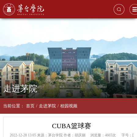
走进茅院
当前位置：
首页
/
走进茅院
/
校园视频
CUBA篮球赛
2022-12-28 13:05
来源：茅台学院
作者：胡庆丽
浏览量：4665次
字号：[