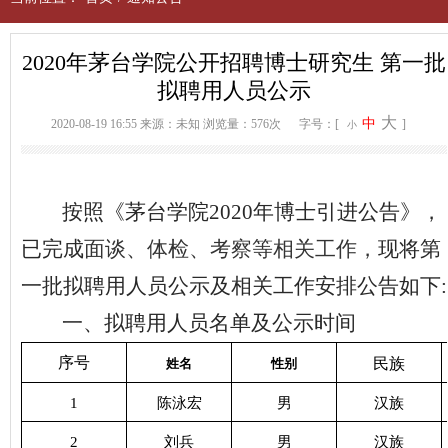
2020年茅台学院公开招聘博士研究生 第一批
拟聘用人员公示
大
中
2020-08-19 16:55
来源：未知
浏览量：576次
字号：[
]
小
按照《
茅台学院
2020年博士引进公告
》，
已完成
面谈、体检、考察
等相关工作，
现将
第
一批
拟聘用人员公示及相关工作安排公告如下
:
一、拟聘用人员名单及公示时间
序号
民族
姓名
性别
1
陈泳宏
男
汉族
2
刘兵
男
汉族