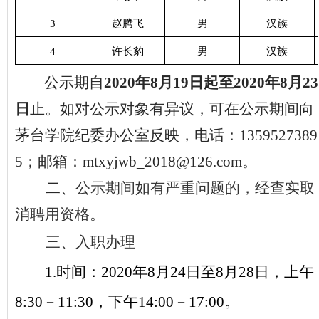
3
赵腾飞
男
汉族
4
许长豹
男
汉族
公示期自
20
20
年
8
月
19
日起至
20
20
年
8
月
23
日
止。如对公示对象有异议，可在公示期间向
茅台学院纪委办公室反映，电话：
1359527389
5；邮箱：mtxyjwb_2018@126.com
。
二、
公示期间如有严重问题的，经查实取
消聘用资格。
三、
入职办理
1.
时间：
20
20
年
8
月
24
日至
8
月
28
日，上午
8:30－11:30，下午14:00－17:00。