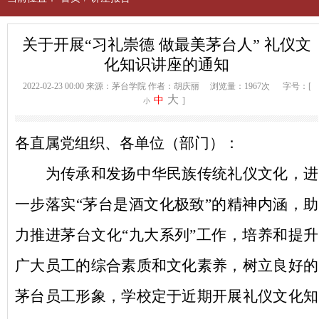
关于开展“习礼崇德 做最美茅台人” 礼仪文
化知识讲座的通知
2022-02-23 00:00
来源：茅台学院
作者：胡庆丽
浏览量：1967次
字号：[
大
中
]
小
各直属党组织、各单位（部门）：
为传承和发扬中华民族传统礼仪文化，进
一步落实
“
茅台是酒文化极致
”
的精神内涵，助
力推进茅台文化
“
九大系列
”
工作，培养和提升
广大员工的综合素质和文化素养，树立良好的
茅台员工形象，
学校
定于近期开展礼仪文化知