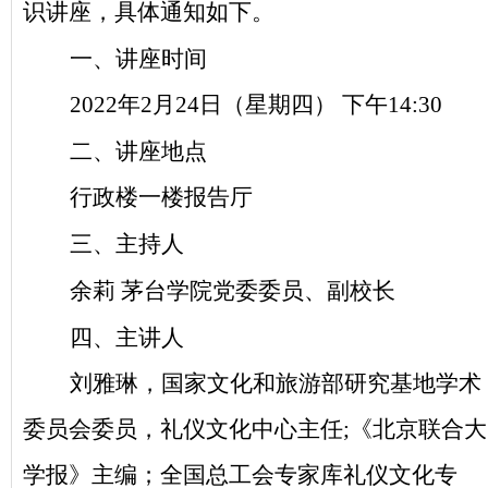
识讲座
，
具体通知如下
。
一、讲座
时间
2022年2月24日
（
星期四
）
下午
14
:
3
0
二、讲座
地点
行政楼
一楼报告厅
三、主持人
余莉
茅台学院党委委员、副校长
四、主讲人
刘雅琳，国家文化和旅游部研究基地学术
委员会委员，礼仪文化中心主任
;《北京联合大
学报》主编；全国总工会专家库礼仪文化专