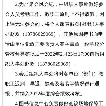
2.
为严肃会风会纪，由组织人事处做好参
会人员考勤工作。教职工
原则上不得请假
，
因
上课无法参会的，将个人课表截图报组织人事
处赵双（
18786029069）。其他原因
持书面申
请由单位党政主要负责人签字盖章，经学校分
管校领导签批后于
2022年2月23日17:00前报
组
织人事处赵双
（
18786029069）
。
3.会后组织人事处将对各单位（部门）教
职工迟到、早退、缺会及着装等情况进行通
报，并纳入2022年度综合绩效考核。
4.
图书信息中心负责做好会议场地保障工